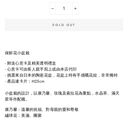
−
+
SOLD OUT
保鮮花小盆栽
- 附送心意卡及精美透明禮盒
- 心意卡可由客人親手寫上或由本店代印
- 挑選來自日本的陶瓷花盆，花盆上特有手感嘅花紋，非常獨特
- 產品連卡片：H25cm
小盆栽的設計，以康乃馨、玫瑰及索拉花為重點，水晶草、滿天
星等作配襯。
康乃馨：溫馨的祝福、對母親的愛和尊敬
繡球花：美滿、團聚