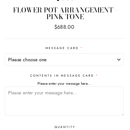
FLOWER POT ARRANGEMENT -
PINK TONE
Regular
$688.00
price
MESSAGE CARD
CONTENTS IN MESSAGE CARD
Please enter your message here...
QUANTITY