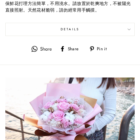
保鮮花打理方法簡單，不用澆水。請放置於乾爽地方，不被陽光
直接照射。天然花材脆弱，請勿經常用手觸摸。
DETAILS
Share
Pin
Share
Pin it
on
on
Facebook
Pinterest